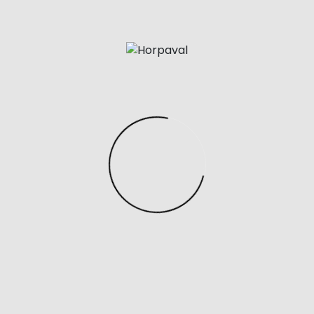
Contáctano
¿Estás buscando una empresa de
construcción de confianza? ¡Contáctanos!
Construye tu proyecto
¿Quieres hablar con
nosotros?
+34 671 299 066