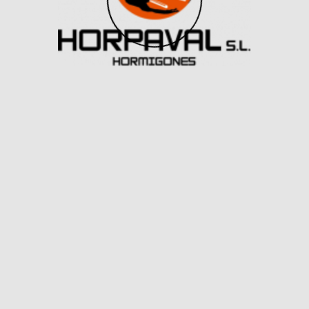
można wybrać jedynie jeden dodatek, ponieważ jest
dostępny dla zakładów sportowych oraz gier
losowych. Aby postawić zakład watts trakcie meczu,
przejdź do sekcji „Live” w menu głównym. Wydarzenia
na żywo w tej sekcji nie są podzielone na imprezy
sportowe i inne rozrywki hazardu. Nowe oferty
bukmacherów często pojawiają się w koszykówce,
tenisie, siatkówce we piłce ręcznej.
Nie ma nawet znaczenia, bądź jest to zwykła piłka
nożna albo sport, czy wirtualny Counter-Strike lub
Dota.
Każdy zakład jest chroniony przez najlepsze
szyfrowanie, w tym zakłady na nice wirtualne.
22Bet to popularny bukmacher online oferujący