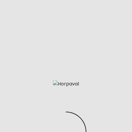
je
Olympus Gameplay
lving Olympus Bonus
nele Gratis Gates Of
es And Features Are
n The Gates
 With Olympus Slot?
e Rotirilor Gratuite:
lympus Review:
 Impresii Despre
ratis
 Of Olympus