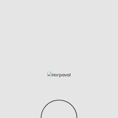
nformações Essenciais
 Fairspin Casino
 Registo E Primeiro
lots Com Jackpot
o
É Legal Em Portugal
e Depósito – Amplie O
De Jogo
De Pagamento Ágeis E
 No Fairspin Casino
ivo: 380+ Títulos
arjetas E Mesa
s No Fairspin