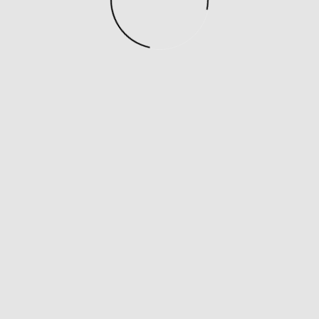
s Jogos
Retiradas Disponíveis
o Móvel Do Cassino
 Conta Electronic
sino Fairspin
e Fidelidade
 Fornecedores De
omoções Atuais Da
ch Engine Marketing
 Tente Sem Risco